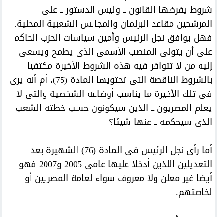
شروط يفرضها القانون ــ وليس الدستور ــ على
المرشحين مقاعد البرلمان والمجالس الشعبية المحلية.
فهل يوافق نجل الرئيس وأمين سياسات الحزب الحاكم
على أن يتولى المنصب الأسمى الذى يطمح ويسعى
إليه من لا تتوافر فيه هذه الشروط الأخيرة مكتفيا
بالشروط الناقصة التى تحتويها المادة (75)، أم أنه يرى
فى تلك الأخيرة ما يناسب أوضاعه الشخصية والتى لا
يعلم المصريون ــ الذين سيكونون حسب خطته الشعب
الذى سيحكمه ــ عنها شيئا؟
أما رأى نجل الرئيس فى المادة (76) الشهيرة بعد
التعديلين اللذين أدخلا عليها عامى 2005 و2007 فهو
أيضا غير معلن ولا معروف سواء لعامة المصريين أو
لخاصتهم.