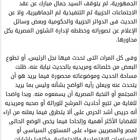
الجمهورية، لم يتوقف السيد جمال مبارك عن عقد
الاجتماعات الحزبية ثم التنفيذية ثم الجماهيرية، ولا عن
الحديث فى الدوائر الحزبية والحكومية وبعض وسائل
الإعلام عن تصوراته وخططه لإدارة الشئون المصرية بكل
محاورها.
وفى كل المرات التى تحدث فيها نجل الرئيس، أو تطوع
البعض من خلصائه ومريديه بالحديث نيابة عنه، ظلت
مساحة الحديث وموضوعاته محصورة فيما يريد هو أن
يتحدث عنه ويعلن رأيه الواضح بشأنه وليس بما يريد
المجتمع أو النخبة المصرية أن يسمعوه منه. وبدا واضحا
للغاية من تتبع أحاديث المرشح للوراثة أو صحبه ومريديه
أنه حريص أشد الحرص على ألا يتطرق فيما يعلنه من آراء
للقضايا الأكثر أهمية وإلحاحا فيما يخص الوضع الحالى
لمصر والمصريين سواء على المستوى السياسى أو
المستويات الاقتصادية والاجتماعية، مكتفيا بإشارات