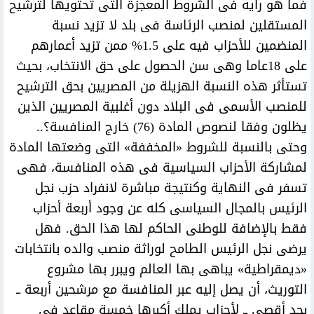
فما هو رأيه فى الشروط المعجزة التى تحتويها لترشيح
المستقلين لمنصب الرئاسة فى بلد لا تزيد نسبة
المنضمين للأحزاب فيه على 1.5% ممن تزيد أعمارهم
على 18عاما وهى سن الحصول على حق الانتخاب، بحيث
تستأثر هذه النسبة الهزيلة من المصريين بحق الترشيح
للمنصب الأسمى فى البلاد دون أغلبية المصريين الذين
يظلون وفقا لنصوص المادة (76) خارج المنافسة؟..
وحتى بالنسبة للشروط «المخففة» التى وضعتها المادة
لمشاركة الأحزاب السياسية فى هذه المنافسة، فهى
تسفر فى النهاية وكنتيجة مباشرة لانفراد حزب نجل
الرئيس بالمجال السياسى كله عن وجود أربعة أحزاب
فقط بالإضافة للوطنى الحاكم لها هذا الحق. فهل
يرضى نجل الرئيس الطامح لوراثة منصب والده بانتخابات
«ديمقراطية» يباهى بها العالم ويبرر بها مشروع
التوريث، أن يصل إليه عبر المنافسة مع مرشحين أربعة ــ
بحد أقصى ــ لأحزاب يملك أكبرها خمسة مقاعد فى