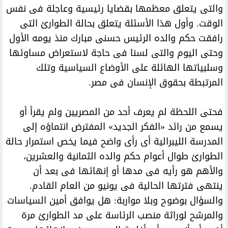
والتى يتعلق معظمها بقضايا رئيسية وعاجلة فى نفس
الوقت. وأول هذا الأسئلة يتعلق بحالة الطوارئ التى
رافقت حكم والده الرئيس حسنى مبارك منذ يومه الأول
وحتى اليوم والتى لسنا فى حاجة لاستعراض مساوئها
وسلبياتها الهائلة على الأوضاع السياسية وتلك
المرتبطة بحقوق الإنسان فى مصر.
فحتى اللحظة لم يعرف أحد من المصريين ولم يقرأ أو
يسمع من رائد «الفكر الجديد» المفترض انتماؤه إلى
المدرسة الليبرالية أى رأى واضح فيما يخص استمرار حالة
الطوارئ طوال أعوام حكم والده الثمانية والعشرين،
والأهم هو رأيه فى مدها أو إنهائها فى بعد أن
ينتهى فترتها الحالية فى يونيو من العام القادم.
والسؤال بوضوح وبلا مواربة: هل يوافق أمين السياسات
والمرشح لوراثة منصب الرئاسة على مد الطوارئ مرة