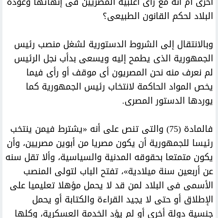
أخرى أم أنه مع رأى أغلبية المصريين فى إنهائها وعودة
البلاد لحكم القانون الطبيعى؟
وبالانتقال إلى الشروط الدستورية لشغل منصب رئيس
الجمهورية الذى يطمح إليه ويسعى بدأب نجل الرئيس
لم نعرف منه نحن المصريون أى موقف أو رأى فيما
يخص المواد الحاكمة لانتخاب رئيس الجمهورية كما
يوردها الدستور المصرى.
فالمادة (75) والتى تنص على أنه «يشترط فيمن ينتخب
رئيسا للجمهورية أن يكون مصريا من أبوين مصريين، وأن
يكون متمتعا بحقوقه المدنية والسياسية، وألا تقل سنه
عن أربعين سنة ميلادية»، تفتح الباب لتولى المنصب
الأسمى فى البلاد لمن قد لا يحمل مؤهلا تعليميا على
الإطلاق أو حتى لا يجيد القراءة والكتابة أو يحمل
جنسية دولة أخرى أو لم يؤد الخدمة العسكرية، وكلها