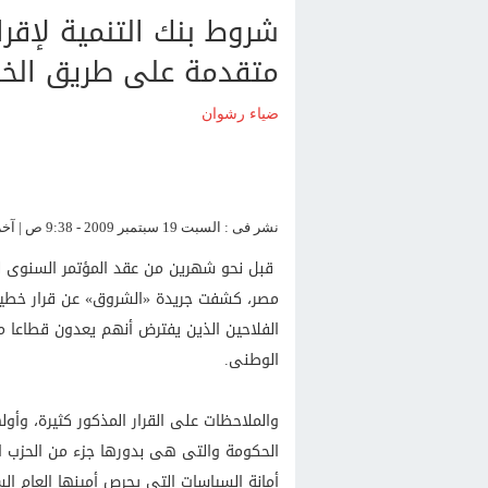
شروط بنك التنمية لإقر
متقدمة على طريق ال
ضياء رشوان
نشر فى : السبت 19 سبتمبر 2009 - 9:38 ص | آخر تحديث : السبت 19 سبتمبر 2009 - 9:38 ص
قبل نحو شهرين من عقد المؤتمر السنوى لل
مصر، كشفت جريدة «الشروق» عن قرار خطير ات
الفلاحين الذين يفترض أنهم يعدون قطاعا مه
الوطنى.
والملاحظات على القرار المذكور كثيرة، وأوله
الحكومة والتى هى بدورها جزء من الحزب ال
أمانة السياسات التى يحرص أمينها العام ا