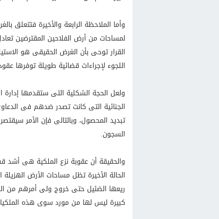
وأما الملاحظة الرابعة والأخيرة فتتعلق بال
لمساحات من أرض الفلاحين المقترضين تعاد
القرار توحى بأن الغرض الحقيقى هو الاستي
اللجوء لإجراءات قضائية طويلة توفرها عقود ا
ولعل الحجة الشكلية التى ستقدمها إدارة ال
الجنائية التى كانت تصدر ضدهم فى الدعاوى
تبديد المحصول، وبالتالى فإن الأمر سيقتص
السجون.
والحقيقة أن عقوبة نزع الملكية هى أشد ق
الحالة الأخيرة تظل مساحات الأرض الهزيلة
ريعها الضئيل حتى خروج ولى أمرهم من الس
كبيرة ليس لها من مورد سوى هذه الملكيات ال