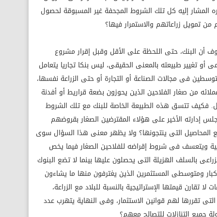
اره المشار إليه كل تلك الشروط المجحفة غير المسبوقة لحصول
 من تمويل زراعاتهم والاستمرار فيها؟
روف أن البنك، حتى اللحظة على الأقل وقبل إقرار مشروع
مى أو تغيير طبيعته بالمعنى الحقيقى، ليس بنكا تجاريا يتعامل
وسطين فى مجالات الصناعة أو التجارة أو حتى الزراعة نفسها،
لائه من صغار الفلاحين الذين يحوزون بضعة قراريط أو أفدنة
ل. فكيف تتسق هذه الطبيعة الخاصة للبنك مع تلك الشروط
جلس إدارته الأخير على هؤلاء المقترضين الصغار بقروضهم
يع المحاصيل التى ينتجونها؟ ولا يظهر معنى هذا السؤال سوى
نمية ويتعسف فى شروط إقراضه للفلاحين الصغار فيما يخص
عى بالسلف الهزيلة التى يحصلون عليها بينما لا تضع البنوك
كبار ومتوسطى المستثمرين الذين يغترفون منها ما يشاءون
لا تقارن قيمتها الإستراتيجية بالنسبة للبلاد مع الزراعة،
التى تقررها لهم قوانين الاستثمار، وفى النهاية يتهرب عدد
ة جميع التنازلات للتصالح معهم؟