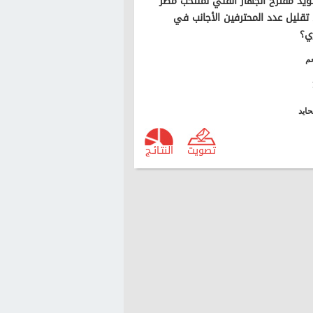
يد مقترح الجهاز الفني لمنتخب مصر
تقليل عدد المحترفين الأجانب في
ي؟
م
ايد
تصويت
النتـائـج