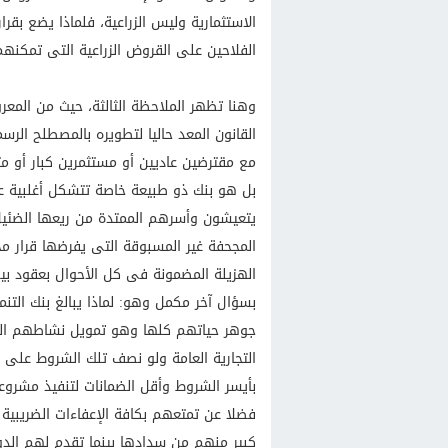
الاستثمارية وليس الزراعية، فلماذا يضع بقر
الفلاحين على القروض الزراعية التى تمكنهم
وهنا تظهر الملاحظة الثالثة، حيث من المع
القانون المعد حاليا لتطويره بالمصطلح الرس
مع مقترضين عاديين أو مستثمرين كبار أو مت
بل هو بنك ذو طبيعة خاصة تتشكل أغلبية عم
يتعيشون وأسرهم الممتدة من ريعها الضئي
المجحفة غير المسبوقة التى يفرضها قرار م
الهزيلة المضمونة فى كل الأحوال بعقود ب
بسؤال آخر مكمل وهو: لماذا يبالغ بنك الت
جوهر حياتهم كلها وهو تمويل نشاطهم الزرا
التجارية العامة ولو نصف تلك الشروط على 
بأيسر الشروط وأقل الضمانات لتنفيذ مشروعات 
فضلا عن تمتعهم بكافة الإعفاءات الضريبية 
كبير منهم من سدادها بينما تقدم لهم الدول