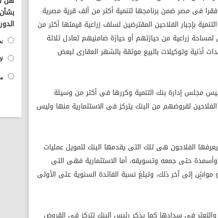
هل تؤ
ثر فقرا فى مصر ضمن برنامجها لتنمية أكثر من ألف قرية مصرية.
بشأن 
الدور
نمية بإجبار الفلاحين المقترضين لسلف زراعية قيمتها أكثر من
ئى لمساحة زراعية من حيازتهم أو حيازة ضامنيهم تعادل ثلاثة
نع
 أذنية وتوكيلات بالبيع موثقة بالشهر العقارى لبعض
لا
مح
رئيس مجلس إدارة بنك التنمية وكررها فى أكثر من وسيلة
لفلاحين لقروضهم من البنك يتركز فى الاستثمارية منها وليس
يعرفها الفلاحون هى تلك التى يقدمها البنك لتمويل عمليات
 وأسمدة حتى جمعه وتسويقه، أما الاستثمارية فهى التى
 مواشٍ إلى آخر ذلك، وتبلغ نسبة الفائدة السنوية على الأولى
والتعثر فى سدادها كما يذكر رئيس البنك تتركز فى القروض