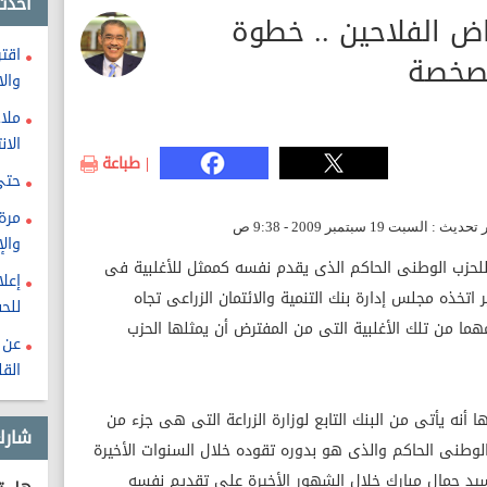
احدث
اض الفلاحين .. خطوة
اقت
خصخصة
وال
ملا
الان
| طباعة
حتى
مرة 
والإ
حزب الوطنى الحاكم الذى يقدم نفسه كممثل للأغلبية فى
إعلا
خذه مجلس إدارة بنك التنمية والائتمان الزراعى تجاه
للح
ما من تلك الأغلبية التى من المفترض أن يمثلها الحزب
عن 
الق
ا أنه يأتى من البنك التابع لوزارة الزراعة التى هى جزء من
شارك
وطنى الحاكم والذى هو بدوره تقوده خلال السنوات الأخيرة
لسيد جمال مبارك خلال الشهور الأخيرة على تقديم نفسه