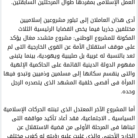
العمل الإسلامى بمفردها طوال المرحلتين السابقتين.
أدى هذان العاملان إلى تبلور مشروعين إسلاميين
مختلفين جذريا فيما يخص القضايا الرئيسية الثلاث
المكونة للمشروع الوطنى: مشروع متشدد مغال يؤكد
على موقف استقلال الأمة عن القوى الخارجية التى لم
تعد بالنسبة له غربية بل صليبية ويهودية، بينما يتبنى
مفهوم الدولة الدينية القائمة على الحاكمية الإلهية
والتى ينقسم سكانها إلى مسلمين وذميين وتبدو فيها
المرأة فى أقصى خلفية المشهد الذى يتصدره الرجل
وحده.
أما المشروع الآخر المعتدل الذى تبنته الحركات الإسلامية
السياسية ــ الاجتماعية، فقد أعاد تأكيد مواقفه التى
تبناها فى المرحلة الأولى من قضية الاستقلال عن
الخارج الأجنبى والذى غلبت عليه رؤيته له كغرب مختلف