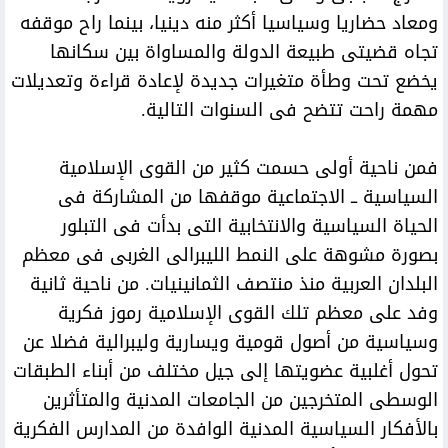
ومعاد حضاريا وسياسيا أكثر منه دينيا، بينما راح موقفه
تجاه قضيتى طبيعة الدولة والمساواة بين سكانها
يخضع تحت وطأة متغيرات جديدة لإعادة قراءة وتعديلات
مهمة راحت تتضح فى السنوات التالية.
فمن ناحية أولى حسمت كثير من القوى الإسلامية
السياسية ــ الاجتماعية موقفها من المشاركة فى
الحياة السياسية والانتخابية التى بدأت فى التبلور
بصورة مشوهة على النمط الليبرالى الغربى فى معظم
البلدان العربية منذ منتصف الثمانينيات. من ناحية ثانية
وفد على معظم تلك القوى الإسلامية رموز فكرية
وسياسية من أصول قومية ويسارية وليبرالية فضلا عن
تحول أغلبية عضويتها إلى جيل مختلف من أبناء الطبقات
الوسطى المتخرجين من الجامعات المدنية والمتأثرين
بالأفكار السياسية المدنية الوافدة من المدارس الفكرية