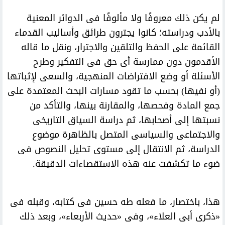
لم يكن ذلك معروفًا ولا مألوفًا فى الدوائر المعنية
بالأدب ودراسته؛ كانوا يجترون طرائق وأساليب القدماء
القائمة على الحفظ والتلقين والاجترار، ونقل ما قاله
الأقدمون دون ممارسة أى حق فى التفكير وطرح
الأسئلة أو وضع الافتراضات المنهجية، والسعى لإثباتها
(أو نفيها) بحسب ما تقود مسارات البحث المعتمدة على
جمع المادة وفحصها، والمقارنة بينها، والتأكد من
نسبتها إلى أصحابها، ثم دراسة السياق التاريخى
والاجتماعى والسياسى المتصل بالظاهرة موضوع
الدراسة، ثم الانتقال إلى مستوى تحليل النصوص فى
ضوء ما تكشفت عنه هذه الاستقصاءات الدقيقة.
هذا، باختصار، ما فعله طه حسين فى كتابه، وقبله فى
«ذكرى أبى العلاء»، وفى «حديث الأربعاء»، وبعد ذلك