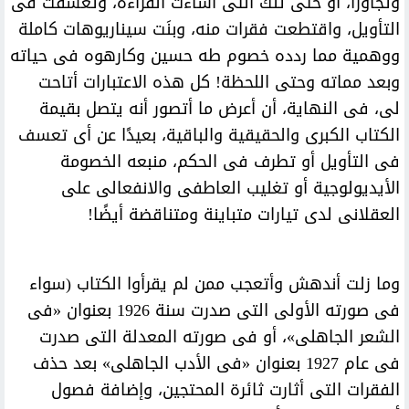
وتجاوزًا، أو حتى تلك التى أساءت القراءة، وتعسفت فى
التأويل، واقتطعت فقرات منه، وبنَت سيناريوهات كاملة
ووهمية مما ردده خصوم طه حسين وكارهوه فى حياته
وبعد مماته وحتى اللحظة! كل هذه الاعتبارات أتاحت
لى، فى النهاية، أن أعرض ما أتصور أنه يتصل بقيمة
الكتاب الكبرى والحقيقية والباقية، بعيدًا عن أى تعسف
فى التأويل أو تطرف فى الحكم، منبعه الخصومة
الأيديولوجية أو تغليب العاطفى والانفعالى على
العقلانى لدى تيارات متباينة ومتناقضة أيضًا!
وما زلت أندهش وأتعجب ممن لم يقرأوا الكتاب (سواء
فى صورته الأولى التى صدرت سنة 1926 بعنوان «فى
الشعر الجاهلى»، أو فى صورته المعدلة التى صدرت
فى عام 1927 بعنوان «فى الأدب الجاهلى» بعد حذف
الفقرات التى أثارت ثائرة المحتجين، وإضافة فصول