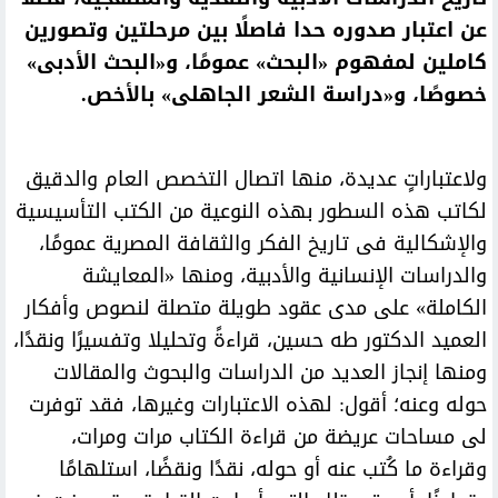
عن اعتبار صدوره حدا فاصلًا بين مرحلتين وتصورين
كاملين لمفهوم «البحث» عمومًا، و«البحث الأدبى»
خصوصًا، و«دراسة الشعر الجاهلى» بالأخص.
ولاعتباراتٍ عديدة، منها اتصال التخصص العام والدقيق
لكاتب هذه السطور بهذه النوعية من الكتب التأسيسية
والإشكالية فى تاريخ الفكر والثقافة المصرية عمومًا،
والدراسات الإنسانية والأدبية، ومنها «المعايشة
الكاملة» على مدى عقود طويلة متصلة لنصوص وأفكار
العميد الدكتور طه حسين، قراءةً وتحليلا وتفسيرًا ونقدًا،
ومنها إنجاز العديد من الدراسات والبحوث والمقالات
حوله وعنه؛ أقول: لهذه الاعتبارات وغيرها، فقد توفرت
لى مساحات عريضة من قراءة الكتاب مرات ومرات،
وقراءة ما كُتب عنه أو حوله، نقدًا ونقضًا، استلهامًا