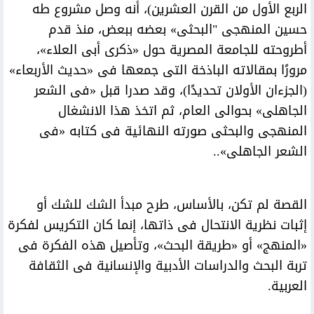
الربع الأول من القرن العشرين)، أنه وصل مشروع طه
حسين المنهجى "البحثى» بعضه ببعض، منذ قدم
أطروحته للجامعة المصرية حول «ذكرى أبى العلاء»،
مرورًا بمقالاته الباذخة التى جمعها فى «حديث الأربعاء»
(الجزءان الأولان تحديدًا)، وقد صدرا قبل «فى الشعر
الجاهلى» بحوالى العام، ثم اتخذ هذا الانشغال
المنهجى والبحثى صورته النهائية فى كتابه «فى
الشعر الجاهلى»..
القصة لم تكن، بالأساس، طرح مبدأ الشك للشك أو
إثبات نظرية الانتحال فى ذاتها، إنما كان التكريس لفكرة
«المنهج» أو «طريقة البحث»، وتأصيل هذه الفكرة فى
تربة البحث والدراسات الأدبية والإنسانية فى الثقافة
العربية.