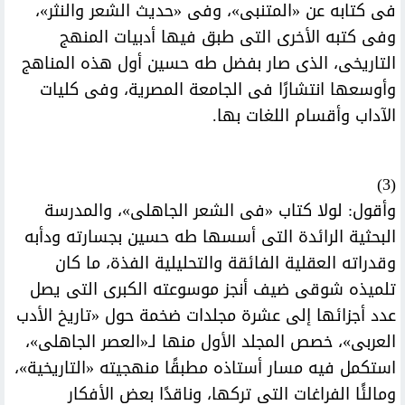
فى كتابه عن «المتنبى»، وفى «حديث الشعر والنثر»،
وفى كتبه الأخرى التى طبق فيها أدبيات المنهج
التاريخى، الذى صار بفضل طه حسين أول هذه المناهج
وأوسعها انتشارًا فى الجامعة المصرية، وفى كليات
الآداب وأقسام اللغات بها.
(3)
وأقول: لولا كتاب «فى الشعر الجاهلى»، والمدرسة
البحثية الرائدة التى أسسها طه حسين بجسارته ودأبه
وقدراته العقلية الفائقة والتحليلية الفذة، ما كان
تلميذه شوقى ضيف أنجز موسوعته الكبرى التى يصل
عدد أجزائها إلى عشرة مجلدات ضخمة حول «تاريخ الأدب
العربى»، خصص المجلد الأول منها لـ«العصر الجاهلى»،
استكمل فيه مسار أستاذه مطبقًا منهجيته «التاريخية»،
ومالئًا الفراغات التى تركها، وناقدًا بعض الأفكار