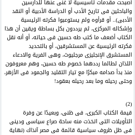
أصبحت مقدمات تأسيسية لا غنى عنها للدارسين
والباحثين فى تاريخ الأدب أو الدراسة الأدبية أو النقد
الأدبى).. أو قرأوه ولم يستوعبوا فكرته الرئيسية
وإشكاله المركزى، ثم يرددون بكل بساطة ويقين أن هذا
الكتاب أضعف ما كتب طه حسين فى حياته، أو أنه نقل
فكرته الرئيسية عن المستشرقين، أو بالتحديد
المستشرق الإنجليزى مرجليوث، وهى الفرية والادعاء
اللذان لطالما رددهما خصوم طه حسين، وهم معروفون
منذ بدأ صدامه مبكرًا مع تيار التقليد والجمود فى الأزهر،
وحتى رحيله وما بعد رحيله بعقود!
(2)
قيمة الكتاب الكبرى، فى ظنى، وبعيدًا عن وفرة
التأويلات التى اتخذت منه ساحة صراع سياسى ودينى
فى ظل ظروف سياسية قائمة فى مصر آنذاك (نهاية