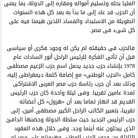
العليا بحله وتسليم أمواله ومقاره إلى الدولة، بما يعنى
أن الحزب قد عاد إلى ما بدأ به بعد كل هذه السنوات
الطويلة من الاستبداد والفساد اللذين هيمنا فيه على
كل شىء فى مصر.
فالحزب فى حقيقته لم يكن له وجود فكرى أو سياسى
قبل أن تأتى الفكرة للرئيس الراحل أنور السادات عام
1978 بإنشاء حزب جديد يحمل اسم حزب الزعيم مصطفى
كامل «الحزب الوطنى» مع إضافة كلمة ديمقراطى إليه،
وذلك بعد أن جرب رئاسة حزب مصر العربى الاشتراكى
لمدة عامين تقريبا. وفى ليلة واحدة كان حزب الرئيس
القديم قد انهار تماما بعد أن «هرول» كل أعضائه
تقريبا، بتعبير الكاتب الراحل الكبير مصطفى أمين، إلى
حزب الرئيس الجديد حيث سلطة الدولة وحضنها الدافئ
الذى يبحثون عنه أينما وجد. وفى خلال هذه العقود
الثلاثة من وجود الحزب الوطنى وهيمنته على مصر لم