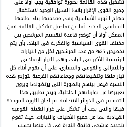
تشكيل هذه القائمة بصورة توافقية يجب أولا على
جميع القوى الإقرار بأنها السبيل الوحيد لاستكمال
مهام الثورة الأساسية وفى مقدمتها بناء نظامها
السياسى الجديد. أما عن تفاصيل تشكيل القائمة فمن
الممكن أولا أن توضع قاعدة لتقسيم المرشحين بين
مختلف القوى السياسية والفكرية فى البلاد، بأن يتم
تخصيص 25% من عدد المرشحين لكل من التيارات
الرئيسية الأكبر فى البلاد، وهى التيار الإسلامى
والليبرالى والقومى واليسارى، على أن يقوم أبناء كل
تيار منها وتنظيماتهم وجماعاتهم الفرعية بتوزيع هذه
النسبة فيمن بينهم بالصورة التى يرتضونها ويرون
تعبيرها عن توازناتهم الداخلية. ويتم تطبيق هذا
التقسيم فى الدوائر الانتخابية عبر لجان الثورة الموحدة
فيها والتى يجب أن تشكل على غرار الهيئة القومية
القيادية لها من جميع الأطياف والتيارات، حيث تقوم
بتحديد مرشحى قائمة الثورة فى كل منها بحسب