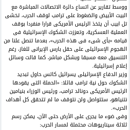
ووسط تقارير عن اتساع دائرة الاتصالات المباشرة مع
البيت الأبيض والضغوط على ترامب لوقف الحرب، تخشى
تل ابيب أن يتخذ الرئيس الأمريكى قرارا منفردا بوقف
العملية العسكرية، وتعززت الشكوك الإسرائيلية فى
قيامه «بأى شىء فى هذه الحرب»، بعدما تنصل علنا من
الهجوم الإسرائيلى على حقل بارس الإيرانى للغاز، رغم
التنسيق معه مسبقا وبشكل مباشر، كما قالت وسائل
إعلام إسرائيلية.
وزير الدفاع الإسرائيلى يسرائيل كاتس حاول تبديد
الشكوك حول نية ترامب قائلا: «الحملة التى يقودها
الرئيس الأمريكى دونالد ترامب، ورئيس الوزراء بنيامين
نتنياهو، ستتواصل ولن نتوقف ما لم تتحقق كل أهداف
الحرب».
وفى ضوء ما يجرى على الأرض حتى الآن، يمكن رسم
ثلاثة سيناريوهات محتملة لمسار الحرب: