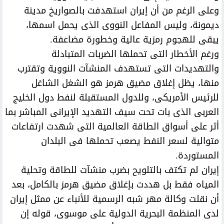
وعلى الرغم من أن إيران استهدفت بالصواريخ مدينة
ديمونة، وليس المفاعل النووى الذى يحمل اسمها،
يبقى للهجوم رمزية عالية وخطورة مضاعفة.
ورغم الأخطار التى تحملها الضربات المتبادلة
والتهديدات التى تستهدف المنشآت النووية وتقترب
منها، يظل إغلاق مضيق هرمز هو الشغل الشاغل
للرئيس الأمريكى، وللدول المستقبلة لنفط دول الخليج
العربى الذى بات تحت سيف التهديد الإيرانى المباشر بما
أثر على أسواق الطاقة العالمية التى شهدت ارتفاعات
متوالية لسعر النفط يصعب تحملها فى البلدان
المستوردة.
إيران لم تكتف بالتلويح بضرب منشآت للطاقة وتحلية
المياه فقط بل هددت بإغلاق مضيق هرمز بالكامل، بعد
أن نقلت وكالة مهر شبه الرسمية للأنباء عن ممثل إيران
لدى المنظمة البحرية الدولية على موسوی، قوله إن