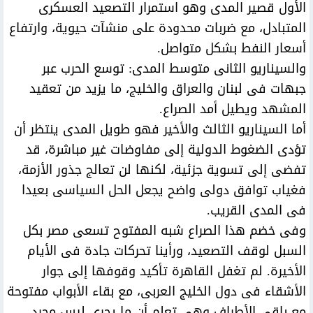
الأول قصير المدى وهو استمرار التصعيد العسكرى
المتبادل، مع ضربات محدودة على منشآت حيوية، وارتفاع
أسعار النفط بشكل متواصل.
والسيناريو الثانى متوسط المدى: توسع الحرب عبر
جبهات فى لبنان والعراق والخليج، ما يزيد من تعقيد
المشهد ويطيل أمد الصراع.
أما السيناريو الثالث والأخير فهو طويل المدى ينتظر أن
تؤدى الضغوط الدولية إلى مفاوضات غير مباشرة، قد
تفضى إلى تسوية جزئية، لكنها لن تعالج جذور الأزمة،
فغياب توافق دولى واضح يجعل الحل السياسى بعيدا
فى المدى القريب.
وفى خضم هذا الصراع شبه المفتوح تسعى مصر بكل
السبل لوقف التصعيد، ورأينا تحركات جادة فى الأيام
الأخيرة. لم تغفل القاهرة تأكيد وقوفها إلى جوار
الأشقاء فى دول الخليج العربى، مع بقاء الأبواب مفتوحة
مع باقى الأطراف وهى تعلم أن ما يجرى ليس مجرد