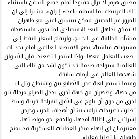
مضيق هرمز لا يزال مفتوحا أمام جميع السفن باستثناء
تلك المرتبطة بما أسماه «أعداء إيران»، مشيرا إلى أن
المرور عبر المضيق ممكن بتنسيق أمنى مع طهران.
لا يمكن تجاهل البعد الاقتصادى لما يدور، فاستهداف
منشآت الطاقة فى الخليج، وارتفاع أسعار النفط إلى
مستويات قياسية، يضع الاقتصاد العالمى أمام تحديات
يصعب التعامل معها، وإذا استمر التصعيد، فإن الأسواق
العالمية ستواجه صدمة قد تكون أشد من تلك التى
شهدها العالم فى أزمات سابقة.
وفيما تستمر لعبة عض الأصابع بين واشنطن وتل أبيب
من جهة، وطهران من جهة أخرى يدخل الصراع مرحلة تلو
أخرى من دون أن يلوح فى الأفق انفراجة قريبة وسط
تضارب تصريحات ترامب بشأن أهداف الحرب وحرص
إسرائيل على إطالة أمدها، والدفع نحو مواصلتها،
معتبرة أن أى إنهاء مبكر للعمليات العسكرية قد يمنح
طهران «انتصارا فعليا».