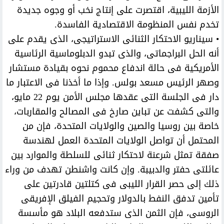
الأزمة الليبية، اقتصرت على إنتاج نخب أو وجوه جديدة
تخدم نفس المنظومة الاقتصادية الفاسدة.
• سيناريو الاحتكار الثنائى الاستراتيجى، الذى يقدم على
أنه الحل البراجماتى، والذى تبدو الدبلوماسية الرئاسية
الأمريكية فى حالة اندفاع محموم نحوه بقيادة مستشار
وصهر الرئيس مسعد بولس. وإذا ما أخذنا فى الاعتبار ما
دار فى الجلسة التى عقدها مجلس الأمن يوم 22 مايو،
والتى كشفت عن تباين صارخ فى المصالح والمقاربات،
خاصة بين روسيا والصين والولايات المتحدة، فإن من
المحتمل أن تواصل الولايات المتحدة العمل لهندسة
صفقة تمثل شرعنة لاحتكار ثنائى للسلطة والموارد بين
عائلتى حفتر والدبيبة. وإن كانت واشنطن تهدف من وراء
ذلك إلى حصر القرار الليبى فى كتلتين قادرتين على
تأمين تدفق النفط بالدولار وتحجيم الفيلق الإفريقى
الروسى، فإن الثمن الذى ستدفعه البلاد هو مأسسة