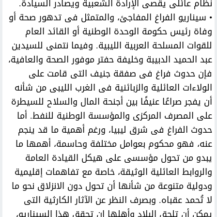
نظام عائلى يقصى الإرادة الشعبية ويصادر السيادة.
• سيناريو الفراغ المفاجئ، والمتمثل فى تدهور صحة أو
وفاة رئيس حكومة الوحدة الوطنية أو القائد العام
للقوات المسلحة العربية الليبية. وفيما نتمنى للسيدين
عبد الحميد الدبيبة وخليفة حفتر موفور الصحة والعافية،
فإن حدوث فراغ فى صفقة جنيف التى قامت على
الولاءات العائلية والزبائنية فى الغرب الليبى من شأنه
أن يفجر صراعًا عنيفًا بين أجنحة المال والسلاح للسيطرة
على المصرف المركزى والمؤسسة الوطنية للنفط. أما
حدوث الفراغ فى شرق ليبيا، ورغم أهمية ما قد ينجم
عنه، فهو محكوم بعوامل مختلفة وحاسمة، أهمها ما
يبدو من تحول مؤسسى على هيكل القيادة العامة
والروابط العائلية الوثيقة، خاصة مع تفاهمات إقليمية
ودولية متنوعة من شأنها أن تحول دون الانزلاق نحو ما
لا تُحمد عقباه. وبصرف النظر عن الآثار الكارثية التى
يمكن أن تلحق البلاد وأهلها إن تحقق هذا السيناريو،