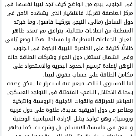
فى الجنوب، يبدو من الواضح كيف تجد ليبيا نفسها فى
مركز العاصفة تقريبًا. فالانهيار الذى يشهده الأمن فى
دول الساحل (مالى، النيجر، بوركينا فاسو)، وما خبرته
المنطقة من انقلابات متتالية، يترافق مع تمدد ظاهر
للعيان للجماعات المتطرفة والمسلحة. هذا الوضع يُلقى
ظلالًا كثيفة على الخاصرة الليبية الرخوة فى الجنوب.
وفى الشمال تستغل دول الجوار وشركات الطاقة حالة
الوهن لإعادة ترسيم الحدود البحرية والاستحواذ على
مكامن الطاقة على حساب حقوق ليبيا.
أما المستوى الثالث، فيعبر عنه استقرار ما يمكن وصفه
بـ«حالة الاحتلال الناعم» المتمثلة فى التواجد العسكرى
المباشر للمرتزقة والقوات الأجنبية (الروسية والتركية
وعناصر من دول إفريقية عديدة، علاوة على دول غربية
وروسيا)، وهو تواجد يشل الإرادة السياسية الوطنية
ويمعن فى مأسسة الانقسام، بل وشرعنته، كما يظهر