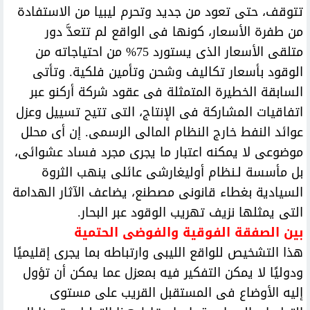
تتوقف، حتى تعود من جديد وتحرم ليبيا من الاستفادة
من طفرة الأسعار، كونها فى الواقع لم تتعدَّ دور
متلقى الأسعار الذى يستورد 75% من احتياجاته من
الوقود بأسعار تكاليف وشحن وتأمين فلكية. وتأتى
السابقة الخطيرة المتمثلة فى عقود شركة أركنو عبر
اتفاقيات المشاركة فى الإنتاج، التى تتيح تسييل وعزل
عوائد النفط خارج النظام المالى الرسمى. إن أى محلل
موضوعى لا يمكنه اعتبار ما يجرى مجرد فساد عشوائى،
بل مأسسة لـنظام أوليغارشى عائلى ينهب الثروة
السيادية بغطاء قانونى مصطنع، يضاعف الآثار الهدامة
التى يمثلها نزيف تهريب الوقود عبر البحار.
بين الصفقة الفوقية والفوضى الحتمية
هذا التشخيص للواقع الليبى وارتباطه بما يجرى إقليميًا
ودوليًا لا يمكن التفكير فيه بمعزل عما يمكن أن تؤول
إليه الأوضاع فى المستقبل القريب على مستوى