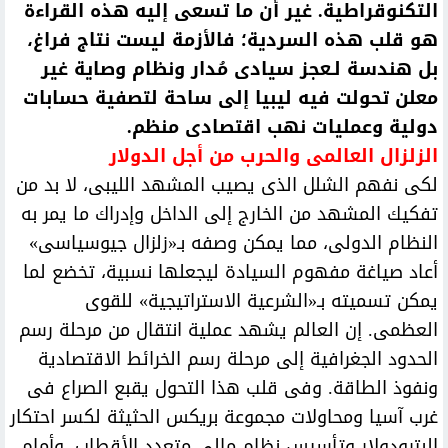
التكنوقراطية. غير أن ما تسعى إليه هذه القراءة
هو قلب هذه السردية؛ فالأزمة ليست نتاج فراغ،
بل هندسة لـعجز سيادى مُدار ونظام وصاية غير
معلن تحولت فيه ليبيا إلى ساحة لتصفية حسابات
دولية وعمليات نهب اقتصادى منظم.
الزلزال العالمى والحرب من أجل الدولار
لكى نفهم الشلل الذى يصيب المشهد الليبى، لا بد من
تفكيك المشهد من الخارج إلى الداخل وإدراك ما يمر به
النظام الدولى، مما يمكن وصفه بـ«زلزال جيوسياسى»
أعاد صياغة مفهوم السيادة ليجعلها نسبية، تخضع لما
يمكن تسميته بـ«الشرعية الاستراتيجية» للقوى
العظمى. إن العالم يشهد عملية انتقال من مرحلة رسم
الحدود الجغرافية إلى مرحلة رسم الخرائط الاقتصادية
ونفوذ الطاقة. وفى قلب هذا التحول يقبع الصراع فى
غرب آسيا ومحاولات مجموعة بريكس الحثيثة لكسر احتكار
البترودولار وتأسيس نظام مالى متعدد الأقطاب. وأمام