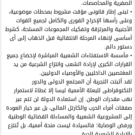
الصفرية والمحاصصات.
• تبنى إطار قانونى مؤقت مشروط بمحطات موضوعية،
وعلى رأسها الإخراج الفورى والكامل لجميع القوات
الأجنبية والمرتزقة وتفكيك المجموعات المسلحة، كشرط
أساسى لإنهاء المرحلة الانتقالية قبل الذهاب إلى أى
دستور دائم.
• مأسسة الاستفتاءات الشعبية المباشرة لإخضاع جميع
القرارات الكبرى لإرادة الشعب وانتزاع الشرعية من يد
المغتصبين الداخليين والأوصياء الدوليين.
لقد أثبتت التجربة أن المجتمع الدولى والدور
التكنوقراطى للبعثة الأممية ليسا إلا غطاءً لاستمرار
نهب مقدرات الوطن. إن استعادة الدولة لن تتم عبر
صفقات أمراء الحرب والكارتل المالى، بل عبر خيار العودة
إلى المشروعية الشعبية والمساءلة القضائية الوطنية
ورفض الوصاية؛ فالسيادة ليست منحة أممية، بل تُنتزع
بالإرادة الشعبية الحرة.