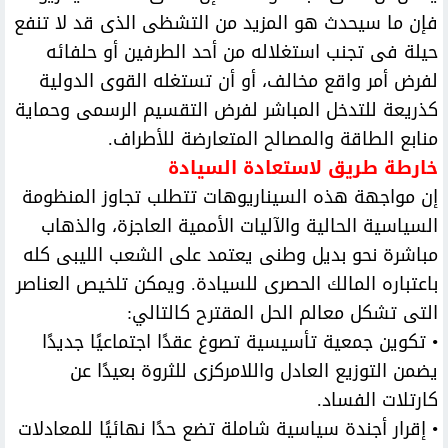
فإن ما سيحدث هو المزيد من التشظى الذى قد لا تنفع
حيلة فى تجنب استغلاله من أحد الطرفين أو حلفائه
لفرض أمر واقع مخالف، أو أن تستغله القوى الدولية
كذريعة للتدخل المباشر لفرض التقسيم الرسمى وحماية
منابع الطاقة والمصالح المتعارضة للأطراف.
خارطة طريق لاستعادة السيادة
إن مواجهة هذه السيناريوهات تتطلب تجاوز المنظومة
السياسية الحالية والآليات الأممية العاجزة، والذهاب
مباشرة نحو بديل وطنى يعتمد على الشعب الليبى كله
باعتباره المالك الحصرى للسيادة. ويمكن تلخيص العناصر
التى تشكل معالم الحل المقترح كالتالي:
• تكوين جمعية تأسيسية تصوغ عقدًا اجتماعيًا جديدًا
يضمن التوزيع العادل واللامركزى للثروة بعيدًا عن
كارتلات الفساد.
• إقرار أجندة سياسية شاملة تضع حدًا نهائيًا للمعادلات