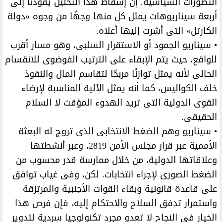
التطورات السياسية. إن إسقاط هذا التحليل يقودنا إلى
أربعة سيناريوهات يمثل كل منها وجهًا من وجوه «دولة
الكارتل» التى أشرت إليها أعلاه.
• سيناريو الجمود أو الاستقرار السلبى، وهو مسار أقرب
للواقع، حيث يتم الإبقاء على الترتيب الفوضوى للانقسام
الحالى لأنه يمثل توازنًا مربحًا لتقاسم المال والنفوذ
خلف الكواليس، كما أنه يمثل الآلية المناسبة لإرضاء
القوى الدولية التى تريد الهدوء المؤقت لا السلام
الحقيقى.
• سيناريو وهم الضغط الانتخابى الذى تروج له البعثة
الأممية عبر قرار مجلس الأمن 2819، وعبر أنشطتها
وعلاقاتها الدولية، من خلال ممارسة قدر محسوب من
الضغط الصورى لإجراء انتخابات. لكن، وفى غياب توافق
على قاعدة قانونية وبقاء القوات الأجنبية والمرتزقة
واستمرار تدفق السلاح والاحتكام إليه، فإن فرص هذا
الخيار فى النجاح لا تعدو مجرد تكنولوجيا سردية لتدوير