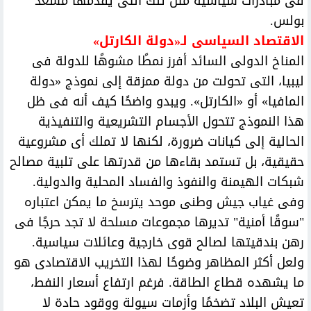
فى مبادرات سياسية مثل تلك التى يقدمها مسعد
بولس.
الاقتصاد السياسى لـ«دولة الكارتل»
المناخ الدولى السائد أفرز نمطًا مشوهًا للدولة فى
ليبيا، التى تحولت من دولة ممزقة إلى نموذج «دولة
المافيا» أو «الكارتل». ويبدو واضحًا كيف أنه فى ظل
هذا النموذج تتحول الأجسام التشريعية والتنفيذية
الحالية إلى كيانات ضرورة، لكنها لا تملك أى مشروعية
حقيقية، بل تستمد بقاءها من قدرتها على تلبية مصالح
شبكات الهيمنة والنفوذ والفساد المحلية والدولية.
وفى غياب جيش وطنى موحد يترسخ ما يمكن اعتباره
"سوقًا أمنية" تديرها مجموعات مسلحة لا تجد حرجًا فى
رهن بندقيتها لصالح قوى خارجية وعائلات سياسية.
ولعل أكثر المظاهر وضوحًا لهذا التخريب الاقتصادى هو
ما يشهده قطاع الطاقة. فرغم ارتفاع أسعار النفط،
تعيش البلاد تضخمًا وأزمات سيولة ووقود حادة لا