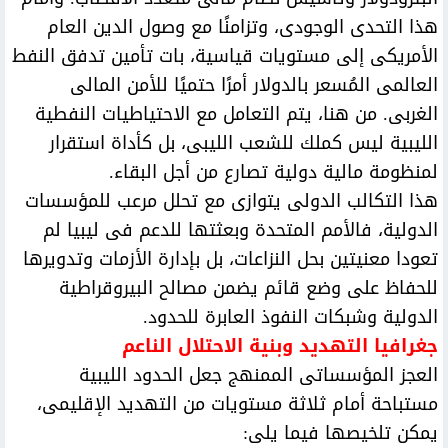
هذا التحدى الوجودى، وتزامنًا مع وصول الدين العام
الأمريكى إلى مستويات قياسية، بات تأمين تدفق النفط
العالمى المُسعر بالدولار أمرًا حتميًا للأمن المالى
الغربى. من هنا، يتم التعامل مع الاحتياطيات النفطية
الليبية ليس كملك للشعب الليبى، بل كأداة استقرار
لمنظومة مالية دولية تصارع من أجل البقاء.
هذا التكالب الدولى يتوازى مع تحلل مرعب للمؤسسات
الدولية، فالأمم المتحدة وبعثتها للدعم فى ليبيا لم
تعودا معنيتين بحل النزاعات، بل بإدارة الأزمات وتدويرها
للحفاظ على وضع قائم يضمن مصالح البيروقراطية
الدولية وشبكات النفوذ العابرة للحدود.
جغرافيا التهديد وبنية الاحتلال الناعم
العجز المؤسساتى الممنهج جعل الحدود الليبية
مستباحة أمام ثلاثة مستويات من التهديد الإقليمى،
يمكن تلخيصها فيما يلى: