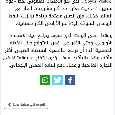
(Soyuz Vostok)، الذى هو الامتداد المنغولى لخط «قوة
سيبيريا 2»، حيث يعتبر أحد أكبر مشروعات الغاز فى
العالم. كذلك، فإن الصين مهتمة بزيادة ترانزيت النفط
الروسى المتوجِّه إليها عبر الأراضى الكازاخستانية.
ولهذا، ففى الوقت الذى سوف يتراجع فيه الاقتصاد
الأوروبى، وحتى الأمريكى، فمن المتوقع خلال الخطة
الخمسية الـ15 أن ترتفع تنافسية الاقتصاد الصينى، أكثر
فأكثر، وهذا بالتأكيد سوف يؤدى ارتفاع مساهمتها فى
التجارة العالمية وإعطاء دفع للناتج المحلى الإجمالى.
العودة الى صحافة عربية