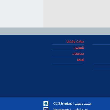
حوادث وقضايا
تليفزيون
محافظات
ثقافة
تصميم وتطوير | CLIPSolutions
خدمة الطقس | Weather.com