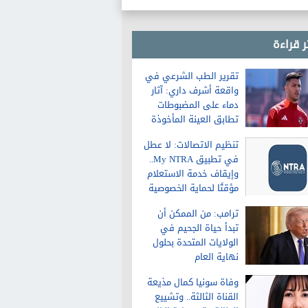
ر قراءة
تقرير الطب الشرعي في
واقعة أشرف داري: آثار
دماء على المضبوطات
تطابق العينة المأخوذة
من الشاكية
تنظيم الاتصالات: لا عطل
في تطبيق My NTRA..
وإيقاف خدمة الاستعلام
مؤقتًا لحماية الخصوصية
ترامب: من الممكن أن
تبدأ حياة الجحيم في
الولايات المتحدة بحلول
نهاية العام
وفاة سونيا كمال مذيعة
القناة الثالثة.. وتشييع