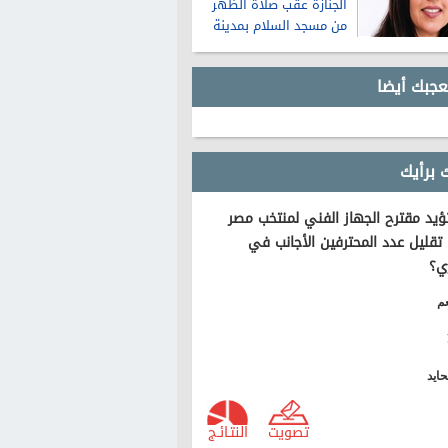
الجنازة عقب صلاة الظهر
من مسجد السلام بمدينة
نصر
عجبك أيضا
 برأيك
يد مقترح الجهاز الفني لمنتخب مصر
تقليل عدد المحترفين الأجانب في
ي؟
م
ايد
تصويت
النتـائـج