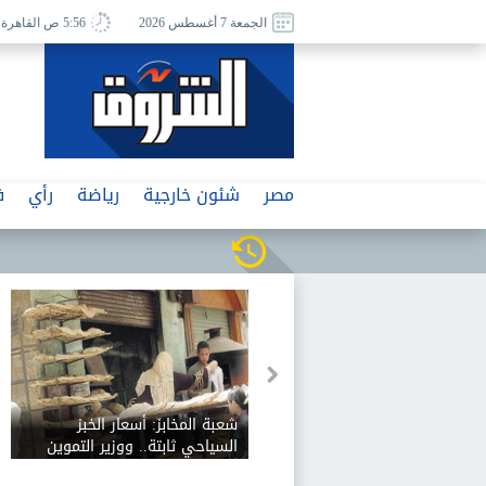
الجمعة 7 أغسطس 2026
5:56 ص القاهرة
مصر
شئون خارجية
رياضة
رأي
ف
شعبة المخابز: أسعار الخبز
السياحي ثابتة.. ووزير التموين
رفض زيادة 12.5%