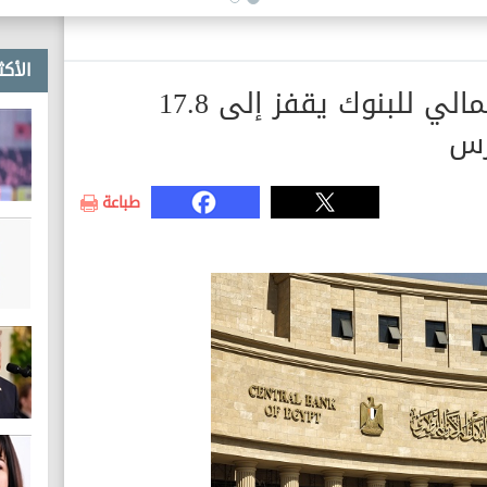
الأكث
البنك المركزي: المركز المالي للبنوك يقفز إلى 17.8
رس
طباعة