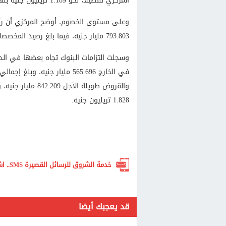
المركزي تفصيلاً، نحو 1.189 تريليون جنيه بنهاية مارس الماضي.
793.803 مليار جنيه، فيما بلغ رصيد المخصصات نحو 448.678 مليار جنيه.
والقروض طويلة الأ
1.828 تريليون جنيه.
خدمة الشروق للرسائل القصيرة SMS.. اشترك الآن لتصلك أهم الأخبار لحظة بلحظة
قد يعجبك أيضا