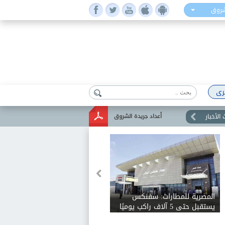
شروق
رى
الأخبار
أعداد جريدة الشروق
المصرية للمطارات: سفنكس
يستقبل حتى 5 آلاف راكب يوميًا
ويخدم 28 وجهة دولية