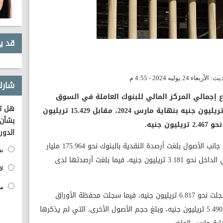
قد ي
شارك
إجمالي المركز المالي للبنوك العاملة في السوق
هل تؤ
المحلية، باستثناء المركزي، إلى 17.896 تريليون جنيه بنهاية مارس 2024، مقابل 15.429 تريليون
بشأن 
الدور
أوضح المركزي، في تقرير حديث له، أنه على جانب الأصول بلغت أرصدة النقدية بالبنوك نحو 175.964 مليار
نع
جنيه، وسجلت أرصدة البنوك لدى بعضها في الداخل نحو 3.181 تريليون جنيه، فيما بلغت أرصدتها لدى
لا
مح
أضاف أن أرصدة الإقراض والخصم للعملاء سجلت نحو 6.817 تريليون جنيه، فيما سجلت محفظة الأوراق
المالية واستثمارات البنوك في أذون الخزانة 5.490 تريليون جنيه، وبلغ حجم الأصول الأخرى، التي لم يذكرها