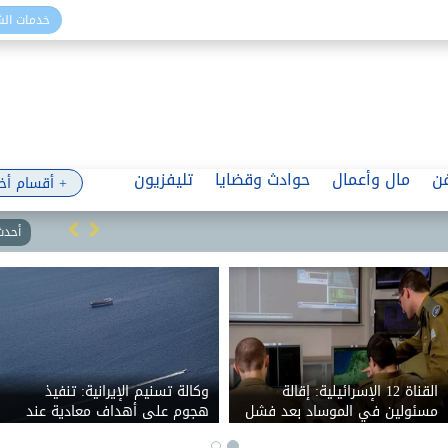
خدمات ال
ن
مال وأعمال
حوادث وقضايا
تليفزيون
+ أقسام أخ
أحدث 
القناة 12 الإسرائيلية: إقالة
وكالة تسنيم الإيرانية: تنفيذ
مسئولين في الموساد بعد فشل
هجوم على أهداف معادية عند
خطة لإسقاط النظام الإيراني
مدخل مضيق هرمز