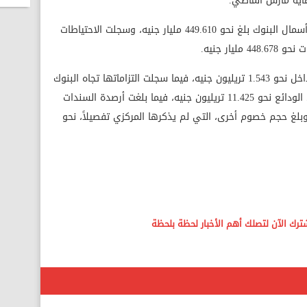
وعلى مستوى الخصوم، أوضح المركزي أن رأسمال البنوك بلغ نحو 449.610 مليار جنيه، وسجلت الاحتياطات
وسجلت التزامات البنوك تجاه بعضها في الداخل نحو 1.543 تريليون جنيه، فيما سجلت التزاماتها تجاه البنوك
في الخارج 565.696 مليار جنيه، وبلغ إجمالي الودائع نحو 11.425 تريليون جنيه، فيما بلغت أرصدة السندات
جل 842.209 مليار جنيه، وبلغ حجم خصوم أخرى، التي لم يذكرها المركزي تفصيلاً، نحو